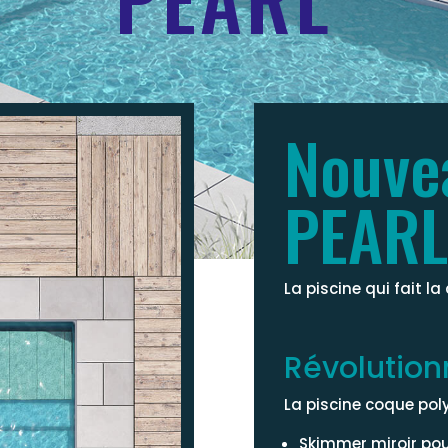
Nouve
PEARL
La piscine qui fait la
Révolution
La piscine coque poly
Skimmer miroir pou