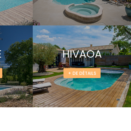
E
HIVAOA
+ DE DÉTAILS