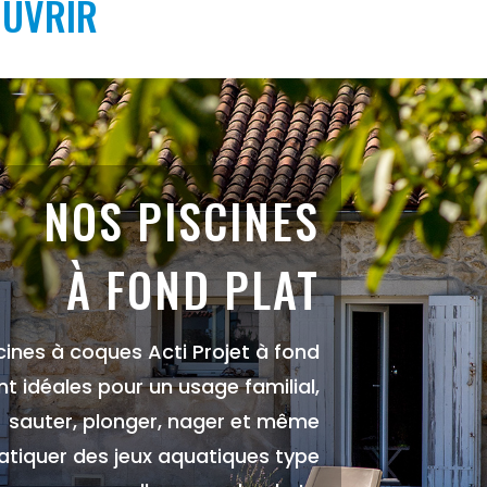
OUVRIR
NOS PISCINES
À FOND PLAT
cines à coques Acti Projet à fond
nt idéales pour un usage familial,
sauter, plonger, nager et même
atiquer des jeux aquatiques type