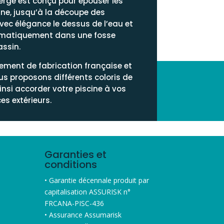
ergé est conçu pour épouser les
ine, jusqu’à la découpe des
 avec élégance le dessus de l’eau et
omatiquement dans une fosse
ssin.
ement de fabrication française et
s proposons différents coloris de
insi accorder votre piscine à vos
es extérieurs.
Garanties et
conditions
• Garantie décennale produit par
capitalisation ASSURISK n°
FRCANA-PISC-436
• Assurance Assumarisk