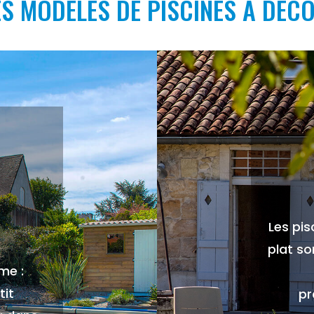
S MODÈLES DE PISCINES À DÉC
Les pis
plat so
me :
tit
pr