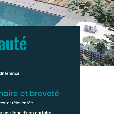
auté
 différence
naire et breveté
ester réinventée.
r une ligne d’eau parfaite