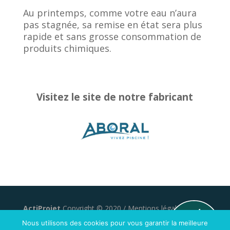
Au printemps, comme votre eau n’aura
pas stagnée, sa remise en état sera plus
rapide et sans grosse consommation de
produits chimiques.
Visitez le site de notre fabricant
ActiProjet
Copyright © 2020 /
Mentions légales
/
Développé par
geniusandco
Nous utilisons des cookies pour vous garantir la meilleure