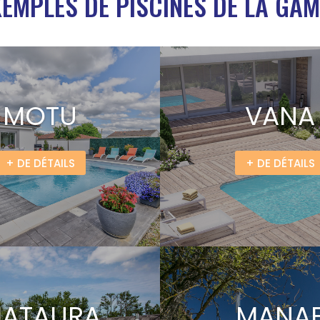
EMPLES DE PISCINES DE LA GA
MOTU
VANA
+ DE DÉTAILS
+ DE DÉTAILS
ATAURA
MANA