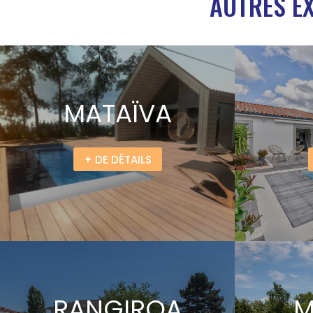
AUTRES EX
MATAÏVA
+ DE DÉTAILS
RANGIROA
M