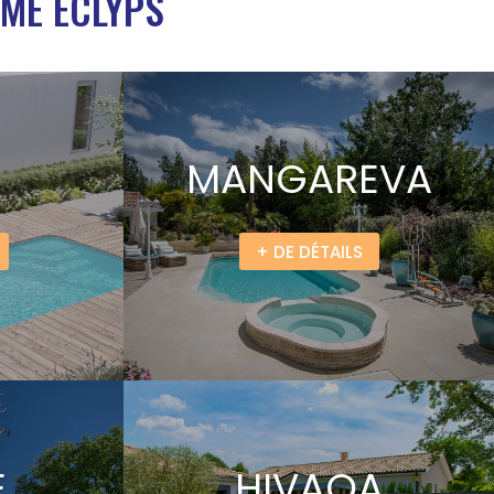
MME ECLYPS
MANGAREVA
+ DE DÉTAILS
E
HIVAOA