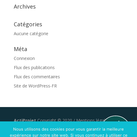
Archives
Catégories
Aucune catégorie
Méta
Connexion
Flux des publications
Flux des commentaires
Site de WordPress-FR
ActiProjet
Copyright © 2020 /
Mentions légales
/
Développé par
geniusandco
Nous utilisons des cookies pour vous garantir la meilleure
expérience sur notre site web. Si vous continuez à utiliser ce