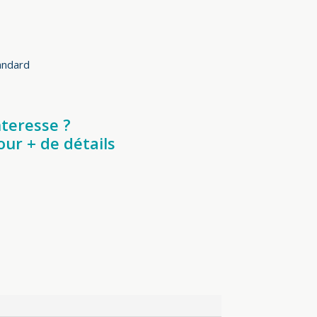
andard
nteresse ?
ur + de détails