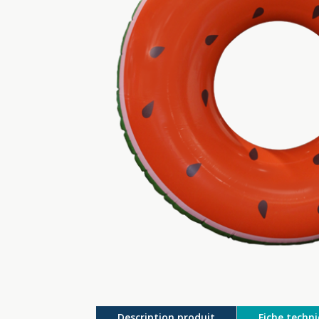
Description produit
Fiche techn